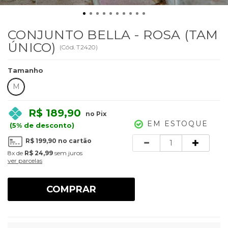
CONJUNTO BELLA - ROSA (TAM
ÚNICO)
(
Cód.
T2420
)
Tamanho
M
R$ 189,90
no Pix
EM ESTOQUE
(5% de desconto)
Quantidade
R$ 199,90
no cartão
8x
de
R$ 24,99
sem juros
ver parcelas
COMPRAR