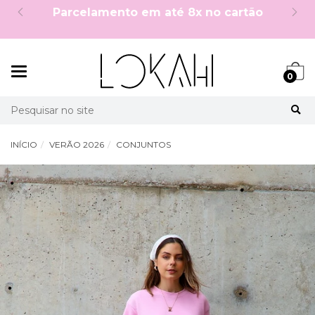
ra:
5%OFF no PIX à vista!
Mudar
0
navegação
Busca
INÍCIO
VERÃO 2026
CONJUNTOS