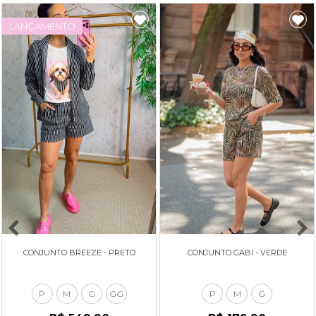
LANÇAMENTO
CONJUNTO BREEZE - PRETO
CONJUNTO GABI - VERDE
P
M
G
GG
P
M
G