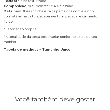
Tecido:
Malha texturizada.
Composição:
96% poliéster e 4% elastano.
Detalhes:
Blusa soltinha e calça pantalona com elástico
confortável na cintura, acabamento impecável e caimento
fluido.
* Fabricação própria.
* A tonalidade da peça pode variar conforme a tela do seu
monitor.
Tabela de medidas – Tamanho Único:
Blusa:
Comprimento 69 cm | Largura 59 cm |
Comprimento manga 20 cm
Calça:
Comprimento 108 cm | Quadril 54 cm |
Cintura 33 cm
Você também deve gostar