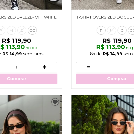
ERSIZED BREEZE- OFF WHITE
T-SHIRT OVERSIZED DOGUE 
P
M
G
GG
P
M
G
G
R$ 119,90
R$ 119,90
$ 113,90
R$ 113,90
no pix
no p
e
R$ 14,99
sem juros
8x
de
R$ 14,99
sem 
Comprar
Comprar