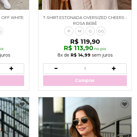
- OFF WHITE
T-SHIRT ESTONADA OVERSIZED CHEERS -
ROSA BEBÊ
G
P
M
G
GG
R$ 119,90
R$ 113,90
ix
no pix
juros
8x
de
R$ 14,99
sem juros
Comprar