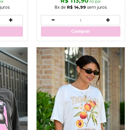
R$ 113,90
ix
no pix
juros
8x
de
R$ 14,99
sem juros
Comprar