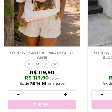
T-SHIRT OVERSIZED LIBERARY MUSE - OFF
T-SHIRT OV
WHITE
BLOO
P
M
G
GG
R$ 119,90
R$ 113,90
R
no pix
8x
de
R$ 14,99
sem juros
8x
d
Comprar