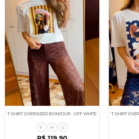
T-SHIRT OVERSIZED BONJOUR - OFF WHITE
T-SHIRT OVER
P
M
G
R$ 119,90