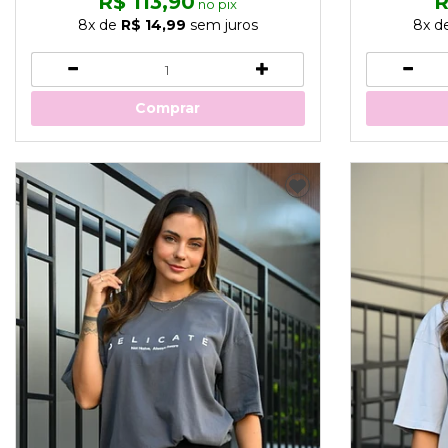
R$ 113,90
R
no pix
8x
de
R$ 14,99
sem juros
8x
d
Comprar