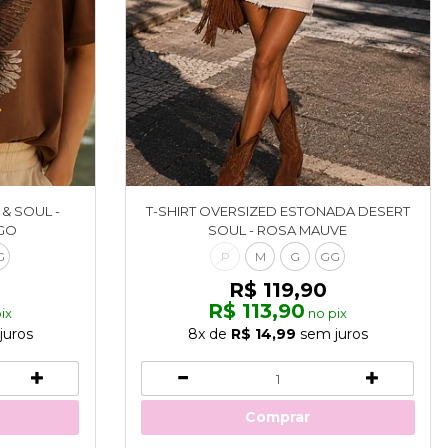
& SOUL -
T-SHIRT OVERSIZED ESTONADA DESERT
GO
SOUL - ROSA MAUVE
G
P
M
G
GG
R$ 119,90
R$ 113,90
ix
no pix
juros
8x
de
R$ 14,99
sem juros
Comprar