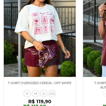
T-SHIRT OVERSIZED CEREJA - OFF WHITE
T-SHIR
AUT
P
M
G
GG
R$ 119,90