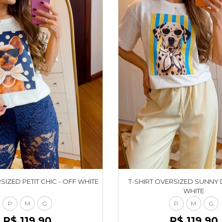
SIZED PETIT CHIC - OFF WHITE
T-SHIRT OVERSIZED SUNNY 
WHITE
P
M
G
P
M
G
R$ 119,90
R$ 119,90