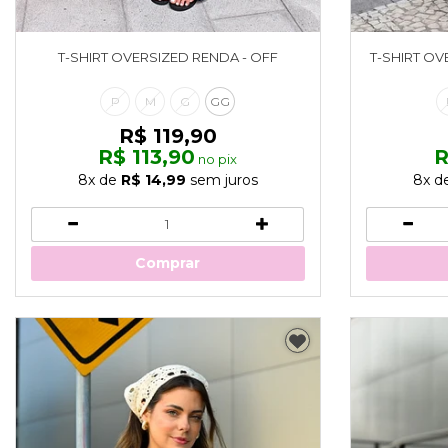
T-SHIRT OVERSIZED RENDA - OFF
T-SHIRT OV
P
M
G
GG
R$ 119,90
R$ 113,90
R
no pix
8x
de
R$ 14,99
sem juros
8x
d
Comprar