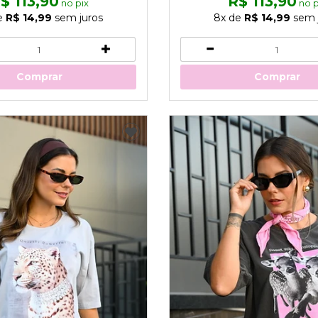
$ 113,90
R$ 113,90
no pix
no p
e
R$ 14,99
sem juros
8x
de
R$ 14,99
sem 
Comprar
Comprar