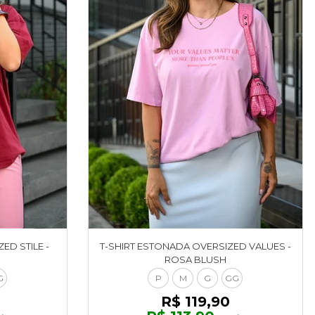
ED STILE -
T-SHIRT ESTONADA OVERSIZED VALUES -
ROSA BLUSH
G
P
M
G
GG
R$ 119,90