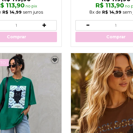
$ 113,90
R$ 113,90
no pix
no p
e
R$ 14,99
sem juros
8x
de
R$ 14,99
sem 
Comprar
Comprar
TO