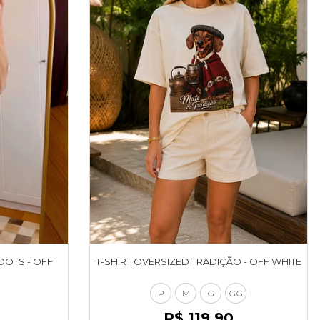
DOTS - OFF
T-SHIRT OVERSIZED TRADIÇÃO - OFF WHITE
P
M
G
GG
R$ 119,90