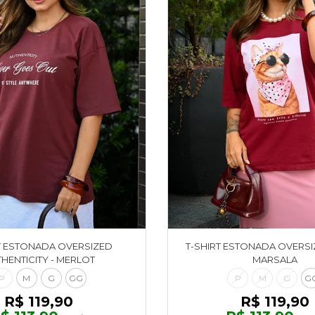
T ESTONADA OVERSIZED
T-SHIRT ESTONADA OVERSIZ
HENTICITY - MERLOT
MARSALA
P
M
G
GG
P
M
G
G
R$ 119,90
R$ 119,90