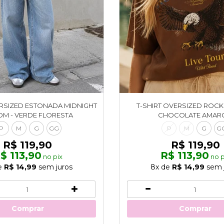
ERSIZED ESTONADA MIDNIGHT
T-SHIRT OVERSIZED ROCK 
M - VERDE FLORESTA
CHOCOLATE AMAR
P
M
G
GG
P
M
G
G
R$ 119,90
R$ 119,90
$ 113,90
R$ 113,90
no pix
no p
e
R$ 14,99
sem juros
8x
de
R$ 14,99
sem 
Comprar
Comprar