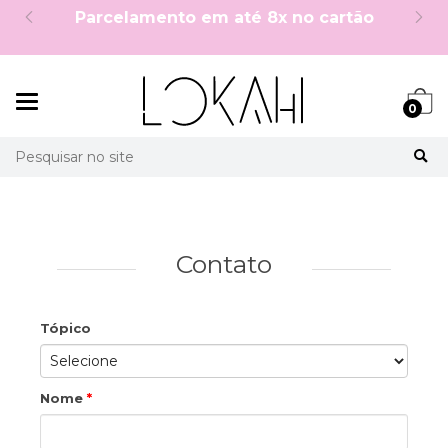
Parcelamento em até 8x no cartão
Mudar
0
navegação
Busca
Contato
Tópico
Nome