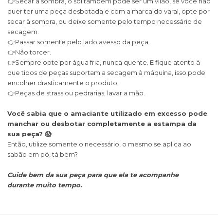
👉Secar à sombra, o sol também pode ser um vilão, se você não
quer ter uma peça desbotada e com a marca do varal, opte por
secar à sombra, ou deixe somente pelo tempo necessário de
secagem.
👉Passar somente pelo lado avesso da peça.
👉Não torcer.
👉Sempre opte por água fria, nunca quente. E fique atento à
que tipos de peças suportam a secagem à máquina, isso pode
encolher drasticamente o produto.
👉Peças de strass ou pedrarias, lavar a mão.
Você sabia que o amaciante utilizado em excesso pode
manchar ou desbotar completamente a estampa da
sua peça? 😱
Então, utilize somente o necessário, o mesmo se aplica ao
sabão em pó, tá bem?
Cuide bem da sua peça para que ela te acompanhe
durante muito tempo.