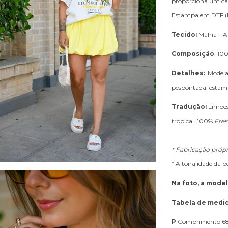
proporciona um cai
Estampa em DTF (Di
Tecido:
Malha – A
Composição
: 10
Detalhes:
Modelag
pespontada, estamp
Tradução:
Limões
tropical. 100%
Fres
*
Fabricação própr
* A tonalidade da 
Na foto, a mode
Tabela de medi
P
Comprimento 68