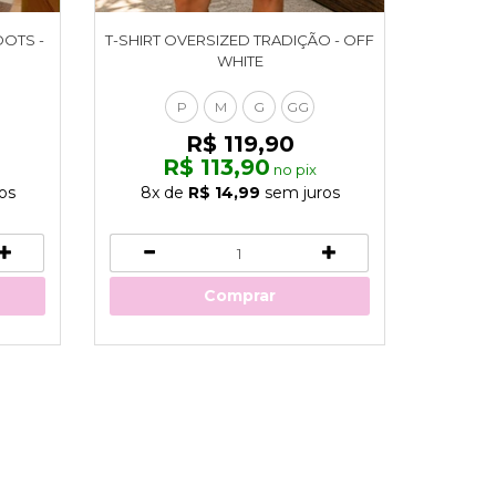
DOTS -
T-SHIRT OVERSIZED TRADIÇÃO - OFF
T-SHIRT 
WHITE
P
M
G
GG
R$ 119,90
R$ 113,90
no pix
os
8x
de
R$ 14,99
sem juros
8x
Comprar