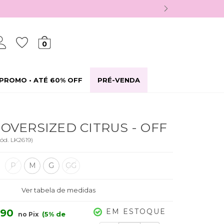
0
PROMO • ATÉ 60% OFF
PRÉ-VENDA
 OVERSIZED CITRUS - OFF
ód.
LK2619
)
P
M
G
GG
Ver tabela de medidas
EM ESTOQUE
,90
(5% de
no Pix