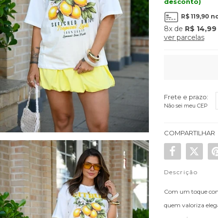
desconto)
R$ 119,90
no
8x
de
R$ 14,99
ver parcelas
Frete e prazo:
Não sei meu CEP
COMPARTILHAR
Descrição
Com um toque conte
quem valoriza eleg