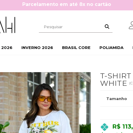
Cupom 10%OFF na primeira compra: BEMVINDA10
 2026
INVERNO 2026
BRASIL CORE
POLIAMIDA
T-SHIRT
WHITE
(
C
Tamanho
R$ 113