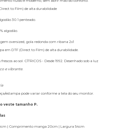
mento fluido e moderno, sem abrir mão do conforto.
rect to Film) de alta durabilidade
lgodão 30.1 penteado.
0% algodão.
em oversized, gola redonda com ribana 2x1
a em DTF (Direct to Film) de alta durabilidade.
 frescos ao sol. CÍTRICOS - Desde 1992. Desenhado sob a luz
co e vibrante.
ia
peça/estampa pode variar conforme a tela do seu monitor.
lo veste tamanho P.
das
cm | Comprimento manga 20cm | Largura 54cm