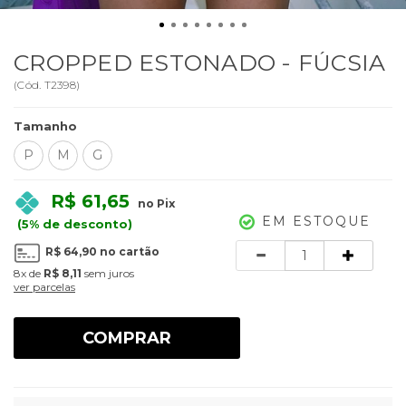
CROPPED ESTONADO - FÚCSIA
(
Cód.
T2398
)
Tamanho
P
M
G
R$ 61,65
no Pix
EM ESTOQUE
(5% de desconto)
Quantidade
R$ 64,90
no cartão
8x
de
R$ 8,11
sem juros
ver parcelas
COMPRAR