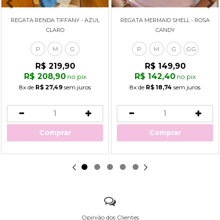
REGATA RENDA TIFFANY - AZUL
REGATA MERMAID SHELL - ROSA
CLARO
CANDY
P
M
G
P
M
G
GG
R$ 219,90
R$ 149,90
R$ 208,90
R$ 142,40
no pix
no pix
8x
de
R$ 27,49
sem juros
8x
de
R$ 18,74
sem juros
Comprar
Comprar
Opinião dos Clientes