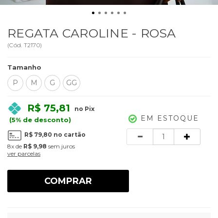
REGATA CAROLINE - ROSA
(
Cód.
T2170
)
Tamanho
P
M
G
GG
R$ 75,81
no Pix
EM ESTOQUE
(5% de desconto)
Quantidade
R$ 79,80
no cartão
8x
de
R$ 9,98
sem juros
ver parcelas
COMPRAR