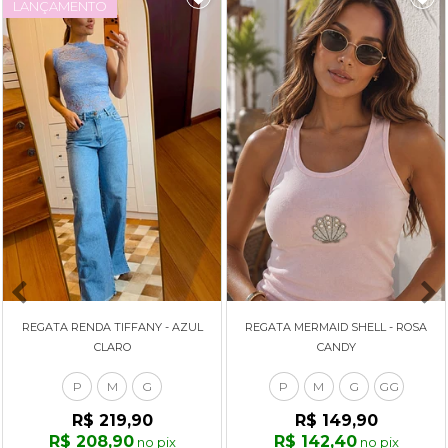
LANÇAMENTO
REGATA RENDA TIFFANY - AZUL
REGATA MERMAID SHELL - ROSA
CLARO
CANDY
P
M
G
P
M
G
GG
R$ 219,90
R$ 149,90
R$ 208,90
R$ 142,40
no pix
no pix