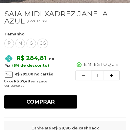
SAIA MIDI XADREZ JANELA
AZUL
(
Cód.
T3158
)
Tamanho
P
M
G
GG
R$ 284,81
no
EM ESTOQUE
(5% de desconto)
Pix
Quantidade
R$ 299,80
no cartão
8x
de
R$ 37,48
sem juros
ver parcelas
COMPRAR
Ganhe até
R$ 29,98
de cashback