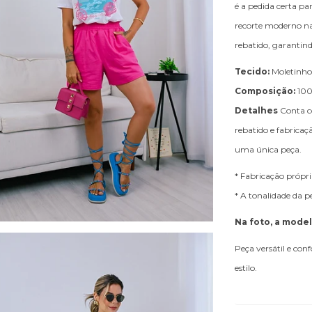
é a pedida certa pa
recorte moderno na 
rebatido, garantind
Tecido:
Moletinho
Composição:
100
Detalhes
Conta co
rebatido e fabricaç
uma única peça.
* Fabricação própri
* A tonalidade da 
Na foto, a mode
Peça versátil e con
estilo.