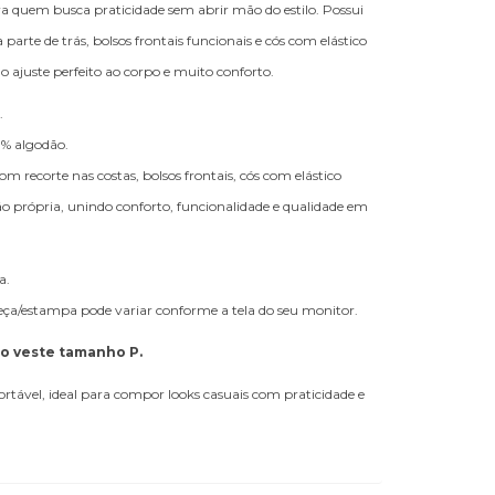
ra quem busca praticidade sem abrir mão do estilo. Possui
parte de trás, bolsos frontais funcionais e cós com elástico
o ajuste perfeito ao corpo e muito conforto.
.
% algodão.
m recorte nas costas, bolsos frontais, cós com elástico
ão própria, unindo conforto, funcionalidade e qualidade em
a.
peça/estampa pode variar conforme a tela do seu monitor.
lo veste tamanho P.
fortável, ideal para compor looks casuais com praticidade e