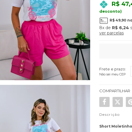
R$ 47,
desconto)
R$ 49,90
no
8x
de
R$ 6,24
s
ver parcelas
Frete e prazo:
Não sei meu CEP
COMPARTILHAR
Descrição
Short Moletinho