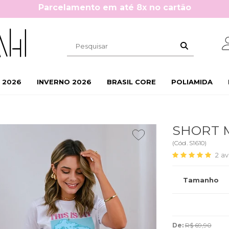
Cupom 10%OFF na primeira compra: BEMVINDA10
 2026
INVERNO 2026
BRASIL CORE
POLIAMIDA
SHORT 
(
Cód.
S1610
)
2
av
Tamanho
De:
R$ 69,90