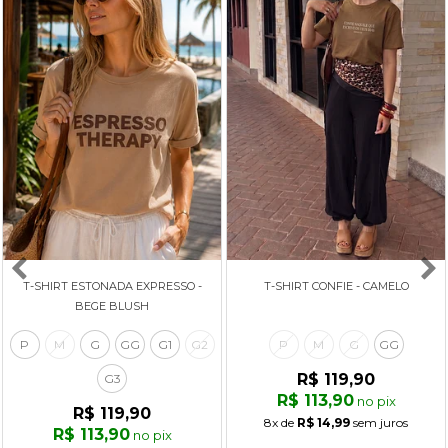
T-SHIRT ESTONADA EXPRESSO -
T-SHIRT CONFIE - CAMELO
BEGE BLUSH
P
M
G
GG
G1
G2
P
M
G
GG
R$ 119,90
G3
R$ 113,90
no pix
R$ 119,90
8x
de
R$ 14,99
sem juros
R$ 113,90
no pix