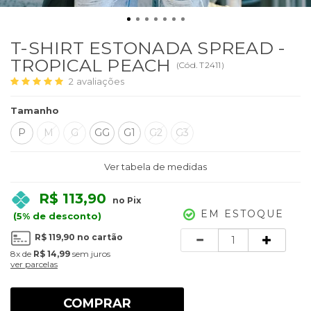
T-SHIRT ESTONADA SPREAD -
TROPICAL PEACH
(
Cód.
T2411
)
2
avaliações
Tamanho
P
M
G
GG
G1
G2
G3
Ver tabela de medidas
R$ 113,90
no Pix
EM ESTOQUE
(5% de desconto)
Quantidade
R$ 119,90
no cartão
8x
de
R$ 14,99
sem juros
ver parcelas
COMPRAR