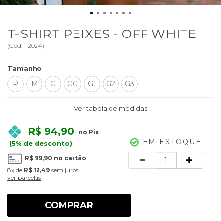
T-SHIRT PEIXES - OFF WHITE
(
Cód.
T2024
)
Tamanho
P
M
G
GG
G1
G2
G3
Ver tabela de medidas
R$ 94,90
no Pix
EM ESTOQUE
(5% de desconto)
Quantidade
R$ 99,90
no cartão
8x
de
R$ 12,49
sem juros
ver parcelas
COMPRAR