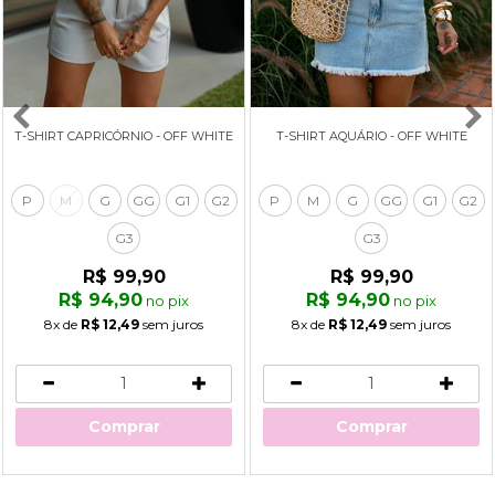
T-SHIRT CAPRICÓRNIO - OFF WHITE
T-SHIRT AQUÁRIO - OFF WHITE
P
M
G
GG
G1
G2
P
M
G
GG
G1
G2
G3
G3
R$ 99,90
R$ 99,90
R$ 94,90
R$ 94,90
no pix
no pix
8x
de
R$ 12,49
sem juros
8x
de
R$ 12,49
sem juros
Comprar
Comprar