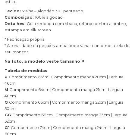
estilo.
Tecido:
Malha – Algodão 30.1 penteado.
Composição:
100% algodão.
Detalhes:
Gola redonda com ribana, reforço ombro a ombro,
estampa em silk screen.
* Fabricação própria.
* A tonalidade da peça/estampa pode variar conforme a tela do
seu monitor.
Na foto, a modelo veste tamanho P.
Tabela de medidas
P
Comprimento 62cm | Comprimento manga 20cm | Largura
46cm
M
Comprimento 64cm | Comprimento manga 21cm | Largura
48cm
G
Comprimento 66cm | Comprimento manga 22cm | Largura
50cm
GG
Comprimento 68cm | Comprimento manga 23cm | Largura
52cm
G1
Comprimento 74cm | Comprimento manga 24cm | Largura
60cm