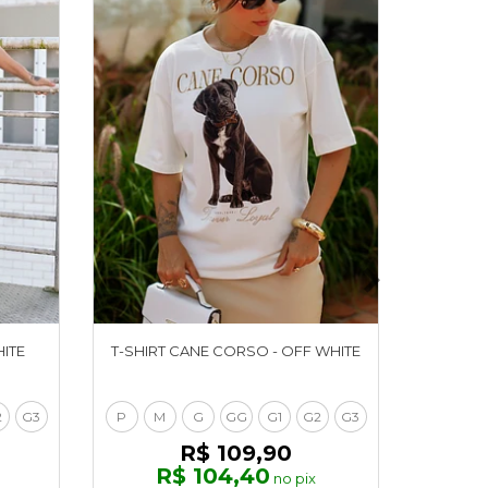
HITE
T-SHIRT CANE CORSO - OFF WHITE
T-SHIR
2
G3
P
M
G
GG
G1
G2
G3
P
M
R$ 109,90
R$ 104,40
R
no pix