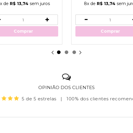
x
de
R$ 13,74
sem juros
8x
de
R$ 13,74
sem jur
Comprar
Comprar
OPINIÃO DOS CLIENTES
5 de 5 estrelas
|
100% dos clientes recome