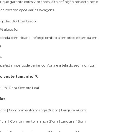
, que garante cores vibrantes, alta definição nos detalhes e
dade mesmo após várias lavagens.
lgodão 30.1 penteado.
% algodão.
edonda com ribana, reforço ombro a ombro e estampa em
.
a.
peça/estampa pode variar conforme a tela do seu monitor.
lo veste tamanho P.
1998. Para Sempre Leal.
das
cm | Comprimento manga 20cm | Largura 46cm
4cm | Comprimento manga 21cm | Largura 48cm