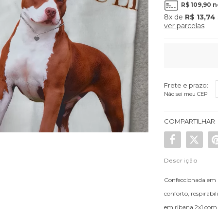
R$ 109,90
n
8x
de
R$ 13,74
ver parcelas
Frete e prazo:
Não sei meu CEP
COMPARTILHAR
Descrição
Confeccionada em m
conforto, respirab
em ribana 2x1 com