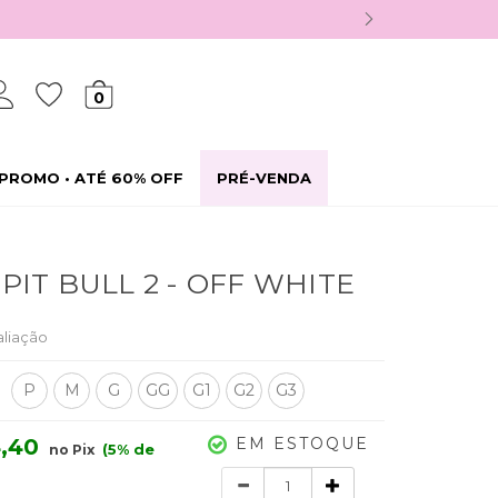
0
PROMO • ATÉ 60% OFF
PRÉ-VENDA
 PIT BULL 2 - OFF WHITE
aliação
P
M
G
GG
G1
G2
G3
EM ESTOQUE
,40
(5% de
no Pix
Quantidade