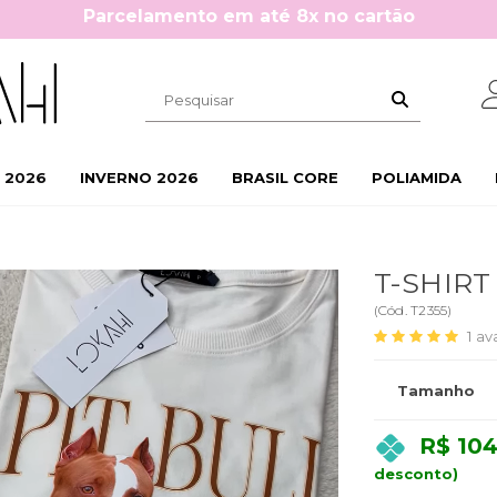
Cupom 10%OFF na primeira compra: BEMVINDA10
 2026
INVERNO 2026
BRASIL CORE
POLIAMIDA
T-SHIRT
(
Cód.
T2355
)
1
av
Tamanho
R$ 104
desconto)