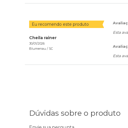
Avalia
Eu recomendo este produto
Esta ava
Cheila rainer
30/01/2026
Avaliaç
Blumenau /
SC
Esta ava
Dúvidas sobre o produto
Envie sua pergunta