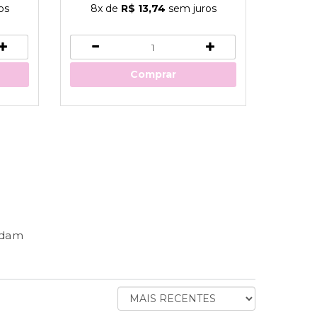
os
8x
de
R$ 13,74
sem juros
8x
Comprar
ndam
ORDENAR
AVALIAÇÕES