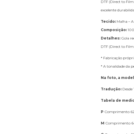
DTF (Direct to Film)
excelente durabili
Tecido:
Malha – A
Composição:
100
Detalhes:
Gola r
DTF (Direct to Film)
* Fabricação própri
* A tonalidade da 
Na foto, a mode
Tradução:
Desde 
Tabela de medi
P
Comprimento 62
M
Comprimento 6