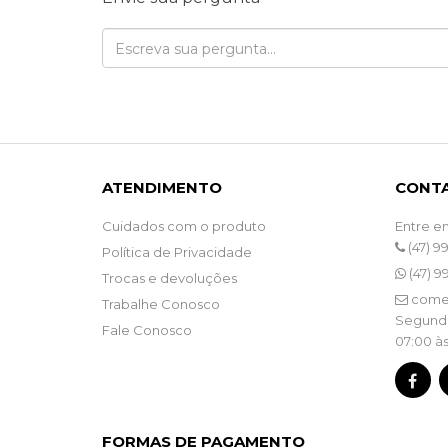
ATENDIMENTO
CONT
Cuidados com o produto
Entre e
(47) 9
Política de Privacidade
(47) 9
Trocas e devoluções
come
Trabalhe Conosco
Segunda
Fale Conosco
07:00 às
FORMAS DE PAGAMENTO