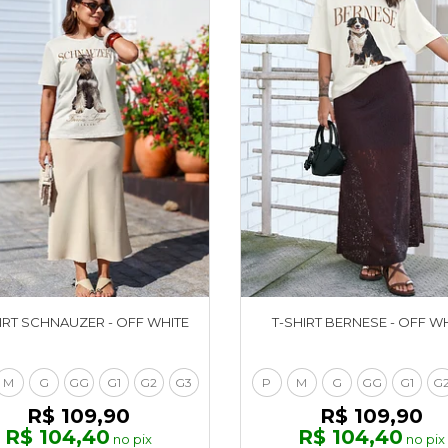
IRT SCHNAUZER - OFF WHITE
T-SHIRT BERNESE - OFF W
M
G
GG
G1
G2
G3
P
M
G
GG
G1
G
R$ 109,90
R$ 109,90
R$ 104,40
R$ 104,40
no pix
no pix