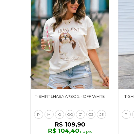
T-SHIRT LHASA APSO 2 - OFF WHITE
T-SH
P
M
G
GG
G1
G2
G3
P
R$ 109,90
R$ 104,40
no pix