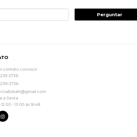
Perguntar
ATO
m contato conosco
9239-2736
9239-2736
rciallokahi@gmail.com
 a Sexta
 12:00 - 13:00 às 16:48