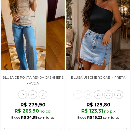
BLUSA DE PONTA RENDA CASHMERE
BLUSA UM OMBRO GABI - PRETA
- AVEIA
P
M
G
P
M
G
GG
G1
R$ 279,90
R$ 129,80
R$ 265,90
R$ 123,31
no pix
no pix
8x
de
R$ 34,99
sem juros
8x
de
R$ 16,23
sem juros