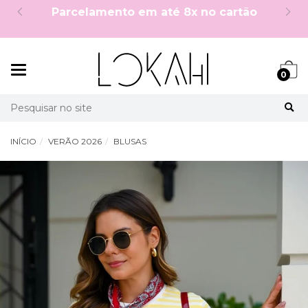
5%OFF no PIX à vista!
Mudar
0
navegação
Busca
INÍCIO
VERÃO 2026
BLUSAS