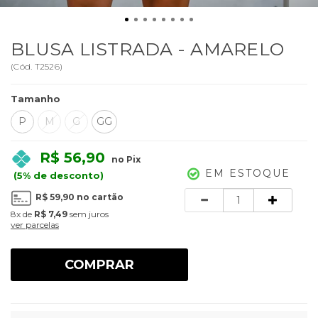
BLUSA LISTRADA - AMARELO
(
Cód.
T2526
)
Tamanho
P
M
G
GG
R$ 56,90
no Pix
EM ESTOQUE
(5% de desconto)
Quantidade
R$ 59,90
no cartão
8x
de
R$ 7,49
sem juros
ver parcelas
COMPRAR