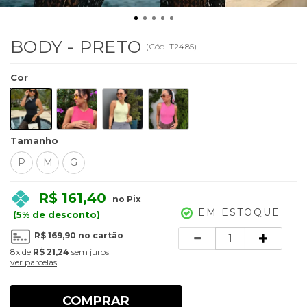
BODY - PRETO
(
Cód.
T2485
)
Cor
Tamanho
P
M
G
R$ 161,40
no Pix
EM ESTOQUE
(5% de desconto)
Quantidade
R$ 169,90
no cartão
8x
de
R$ 21,24
sem juros
ver parcelas
COMPRAR