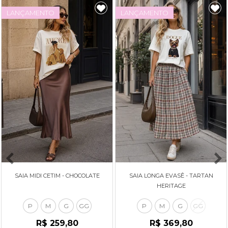
LANÇAMENTO
LANÇAMENTO
SAIA MIDI CETIM - CHOCOLATE
SAIA LONGA EVASÊ - TARTAN
HERITAGE
P
M
G
GG
P
M
G
GG
R$ 259,80
R$ 369,80