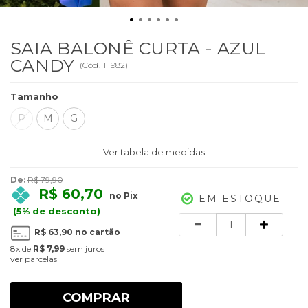
SAIA BALONÊ CURTA - AZUL
CANDY
(
Cód.
T1982
)
Tamanho
P
M
G
Ver tabela de medidas
De:
R$ 79,90
R$ 60,70
no Pix
EM ESTOQUE
(5% de desconto)
Quantidade
R$ 63,90
no cartão
8x
de
R$ 7,99
sem juros
ver parcelas
COMPRAR