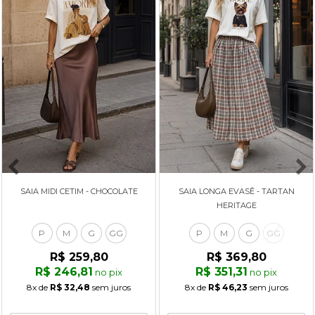
SAIA MIDI CETIM - CHOCOLATE
SAIA LONGA EVASÊ - TARTAN
HERITAGE
P
M
G
GG
P
M
G
GG
R$ 259,80
R$ 369,80
R$ 246,81
R$ 351,31
no pix
no pix
8x
de
R$ 32,48
sem juros
8x
de
R$ 46,23
sem juros