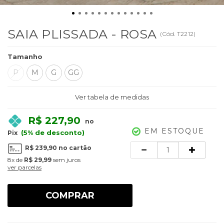
SAIA PLISSADA - ROSA
(
Cód.
T2212
)
Tamanho
P
M
G
GG
Ver tabela de medidas
R$ 227,90
no
EM ESTOQUE
(5% de desconto)
Pix
Quantidade
R$ 239,90
no cartão
8x
de
R$ 29,99
sem juros
ver parcelas
COMPRAR