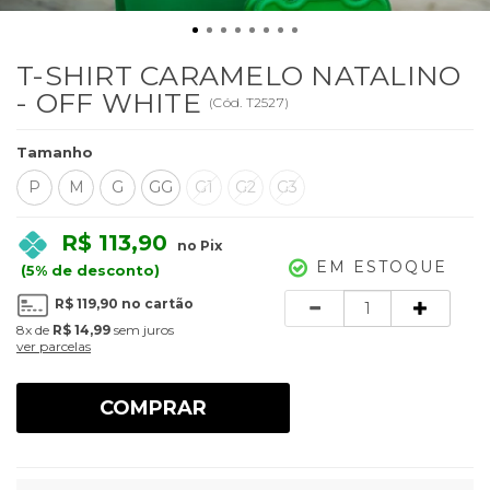
T-SHIRT CARAMELO NATALINO
- OFF WHITE
(
Cód.
T2527
)
Tamanho
P
M
G
GG
G1
G2
G3
R$ 113,90
no Pix
EM ESTOQUE
(5% de desconto)
Quantidade
R$ 119,90
no cartão
8x
de
R$ 14,99
sem juros
ver parcelas
COMPRAR