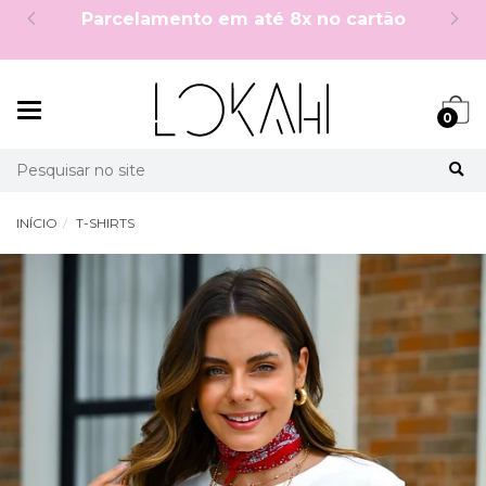
5%OFF no PIX à vista!
Mudar
0
navegação
Busca
INÍCIO
T-SHIRTS