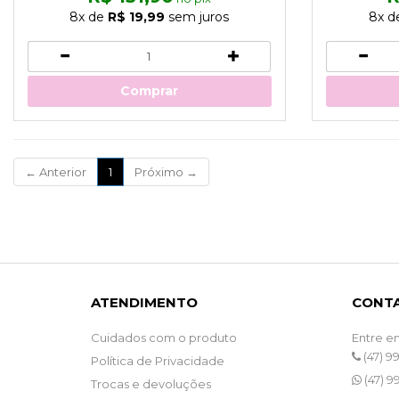
8x
de
R$ 19,99
sem juros
8x
d
Comprar
(current)
←
Anterior
1
Próximo
→
ATENDIMENTO
CONT
Cuidados com o produto
Entre e
(47) 9
Política de Privacidade
(47) 9
Trocas e devoluções