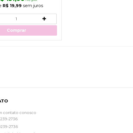
e
R$ 19,99
sem juros
Comprar
ATO
m contato conosco
9239-2736
9239-2736