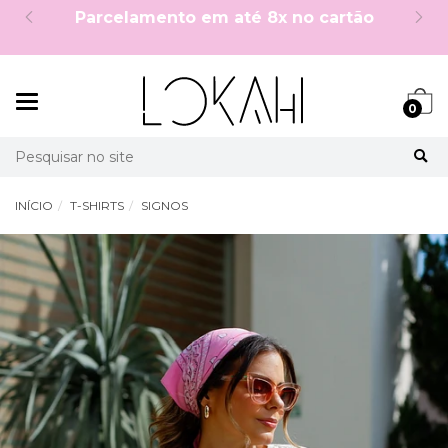
ra compra:
5%OFF no PIX à vista!
Mudar
0
navegação
Busca
INÍCIO
T-SHIRTS
SIGNOS