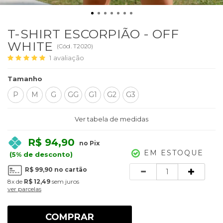
T-SHIRT ESCORPIÃO - OFF
WHITE
(
Cód.
T2020
)
1
avaliação
Tamanho
P
M
G
GG
G1
G2
G3
Ver tabela de medidas
R$ 94,90
no Pix
EM ESTOQUE
(5% de desconto)
Quantidade
R$ 99,90
no cartão
8x
de
R$ 12,49
sem juros
ver parcelas
COMPRAR