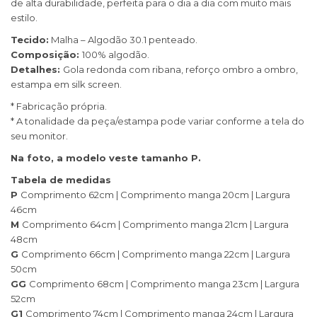
de alta durabilidade, perfeita para o dia a dia com muito mais
estilo.
Tecido:
Malha – Algodão 30.1 penteado.
Composição:
100% algodão.
Detalhes:
Gola redonda com ribana, reforço ombro a ombro,
estampa em silk screen.
* Fabricação própria.
* A tonalidade da peça/estampa pode variar conforme a tela do
seu monitor.
Na foto, a modelo veste tamanho P.
Tabela de medidas
P
Comprimento 62cm | Comprimento manga 20cm | Largura
46cm
M
Comprimento 64cm | Comprimento manga 21cm | Largura
48cm
G
Comprimento 66cm | Comprimento manga 22cm | Largura
50cm
GG
Comprimento 68cm | Comprimento manga 23cm | Largura
52cm
G1
Comprimento 74cm | Comprimento manga 24cm | Largura