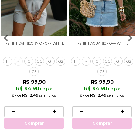
T-SHIRT CAPRICÓRNIO - OFF WHITE
T-SHIRT AQUÁRIO - OFF WHITE
P
M
G
GG
G1
G2
P
M
G
GG
G1
G2
G3
G3
R$ 99,90
R$ 99,90
R$ 94,90
R$ 94,90
no pix
no pix
8x
de
R$ 12,49
sem juros
8x
de
R$ 12,49
sem juros
Comprar
Comprar