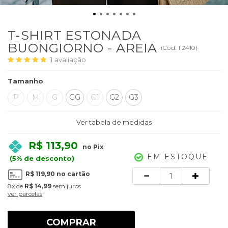
T-SHIRT ESTONADA
BUONGIORNO - AREIA
(
Cód.
T2410
)
1
avaliação
Tamanho
P
M
G
GG
G1
G2
G3
Ver tabela de medidas
R$ 113,90
no Pix
EM ESTOQUE
(5% de desconto)
Quantidade
R$ 119,90
no cartão
8x
de
R$ 14,99
sem juros
ver parcelas
COMPRAR