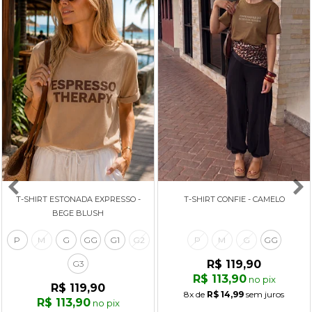
T-SHIRT ESTONADA EXPRESSO -
T-SHIRT CONFIE - CAMELO
BEGE BLUSH
P
M
G
GG
G1
G2
P
M
G
GG
R$ 119,90
G3
R$ 113,90
no pix
R$ 119,90
8x
de
R$ 14,99
sem juros
R$ 113,90
no pix