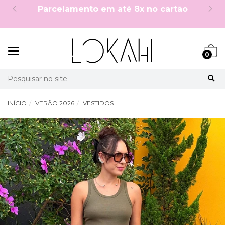
5%OFF no PIX à vista!
Mudar
0
navegação
Busca
INÍCIO
VERÃO 2026
VESTIDOS