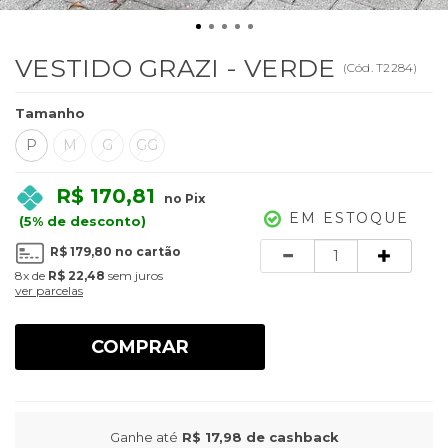
VESTIDO GRAZI - VERDE
(
Cód.
T2284
)
Tamanho
P
M
G
GG
R$ 170,81
no Pix
EM ESTOQUE
(5% de desconto)
Quantidade
R$ 179,80
no cartão
8x
de
R$ 22,48
sem juros
ver parcelas
COMPRAR
Ganhe até
R$ 17,98
de cashback