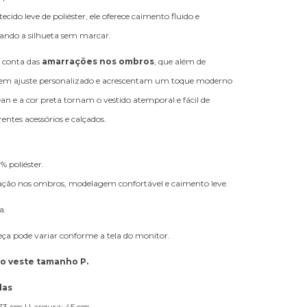
cido leve de poliéster, ele oferece caimento fluido e
zando a silhueta sem marcar.
r conta das
amarrações nos ombros
, que além de
em ajuste personalizado e acrescentam um toque moderno
ean e a cor preta tornam o vestido atemporal e fácil de
ntes acessórios e calçados.
 poliéster.
ão nos ombros, modelagem confortável e caimento leve.
a.
eça pode variar conforme a tela do monitor.
lo veste tamanho P.
das
 cm | Largura: 45 cm