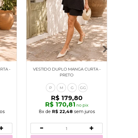
RTA -
VESTIDO DUPLO MANGA CURTA -
VESTID
PRETO
P
M
G
GG
R$ 179,80
R$ 170,81
no pix
os
8x
de
R$ 22,48
sem juros
8x
d