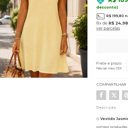
R$ 189
desconto)
R$ 199,80
n
8x
de
R$ 24,98
ver parcelas
Frete e prazo:
Não sei meu CEP
COMPARTILHAR
Descrição
O
Vestido Jasmi
compor produções qu