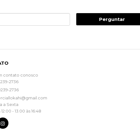
Perguntar
ATO
m contato conosco
9239-2736
9239-2736
rciallokahi@gmail.com
 a Sexta
 12:00 - 13:00 às 16:48