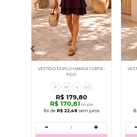
VESTIDO DUPLO MANGA CURTA -
VES
FIGO
P
M
G
GG
R$ 179,80
R$ 170,81
no pix
8x
de
R$ 22,48
sem juros
8