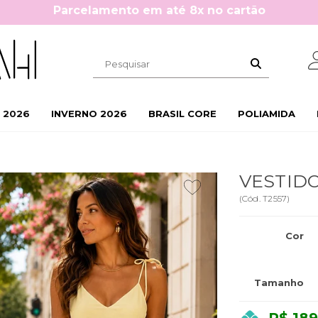
0%OFF na primeira compra: BEMVINDA10
 2026
INVERNO 2026
BRASIL CORE
POLIAMIDA
VESTID
(
Cód.
T2557
)
Cor
Tamanho