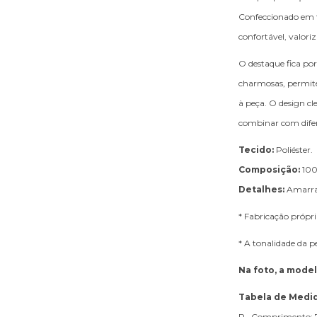
Confeccionado em te
confortável, valori
O destaque fica po
charmosas, permit
à peça. O design cl
combinar com difere
Tecido:
Poliéster.
Composição:
100%
Detalhes:
Amarraç
* Fabricação própri
* A tonalidade da p
Na foto, a mode
Tabela de Medi
P Comprimento: 73