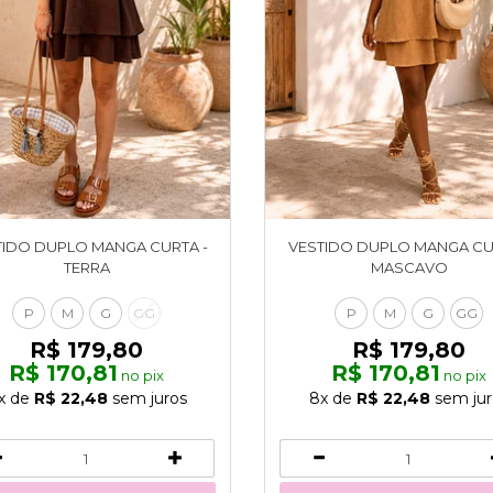
TIDO DUPLO MANGA CURTA -
VESTIDO DUPLO MANGA CU
TERRA
MASCAVO
P
M
G
GG
P
M
G
GG
R$ 179,80
R$ 179,80
R$ 170,81
R$ 170,81
no pix
no pix
x
de
R$ 22,48
sem juros
8x
de
R$ 22,48
sem jur