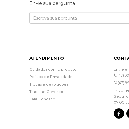
Envie sua pergunta
ATENDIMENTO
CONT
Cuidados com o produto
Entre e
(47) 9
Política de Privacidade
(47) 9
Trocas e devoluções
come
Trabalhe Conosco
Segunda
Fale Conosco
07:00 às