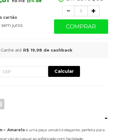
,81
(5% de
no Pix
Quantidade
o cartão
sem juros
COMPRAR
Ganhe até
R$ 19,98
de cashback
Calcular
-
m – Amarelo
é uma peça versátil e elegante, perfeita para
e vão do casual ao sofisticado com facilidade.